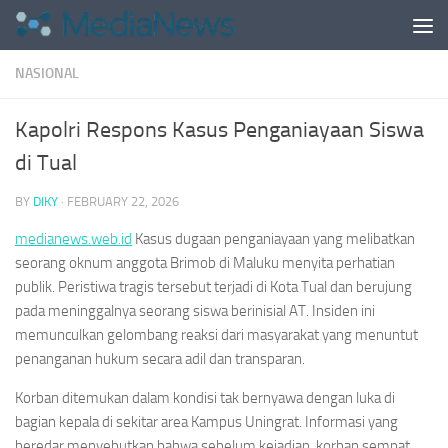
Skip to content
NASIONAL
Kapolri Respons Kasus Penganiayaan Siswa
di Tual
BY
DIKY
·
FEBRUARY 22, 2026
medianews.web.id
Kasus dugaan penganiayaan yang melibatkan
seorang oknum anggota Brimob di Maluku menyita perhatian
publik. Peristiwa tragis tersebut terjadi di Kota Tual dan berujung
pada meninggalnya seorang siswa berinisial AT. Insiden ini
memunculkan gelombang reaksi dari masyarakat yang menuntut
penanganan hukum secara adil dan transparan.
Korban ditemukan dalam kondisi tak bernyawa dengan luka di
bagian kepala di sekitar area Kampus Uningrat. Informasi yang
beredar menyebutkan bahwa sebelum kejadian, korban sempat