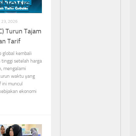
23, 2026
C) Turun Tajam
n Tarif
 global kembali
s tinggi setelah harga
in, mengalami
kurun waktu yang
f ini muncul
ebijakan ekonomi