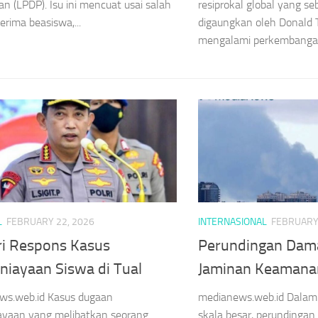
an (LPDP). Isu ini mencuat usai salah
resiprokal global yang s
erima beasiswa,...
digaungkan oleh Donald 
mengalami perkembangan 
L
FEBRUARY 22, 2026
INTERNASIONAL
FEBRUARY 
ri Respons Kasus
Perundingan Dam
niayaan Siswa di Tual
Jaminan Keamanan
ws.web.id Kasus dugaan
medianews.web.id Dalam 
ayaan yang melibatkan seorang
skala besar, perundingan