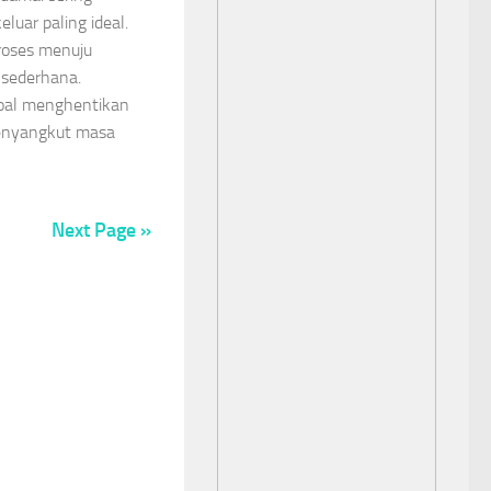
luar paling ideal.
oses menuju
 sederhana.
soal menghentikan
menyangkut masa
Next Page »