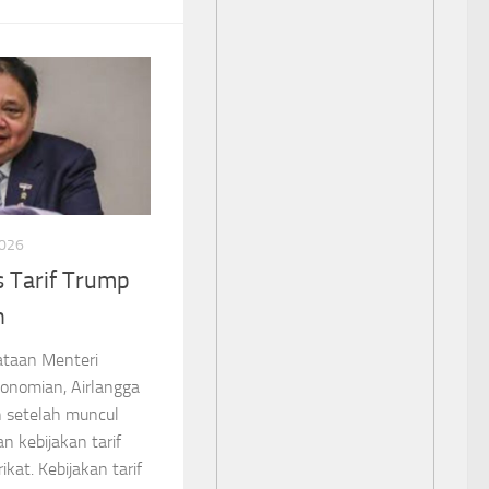
2026
 Tarif Trump
n
ataan Menteri
konomian, Airlangga
n setelah muncul
 kebijakan tarif
kat. Kebijakan tarif