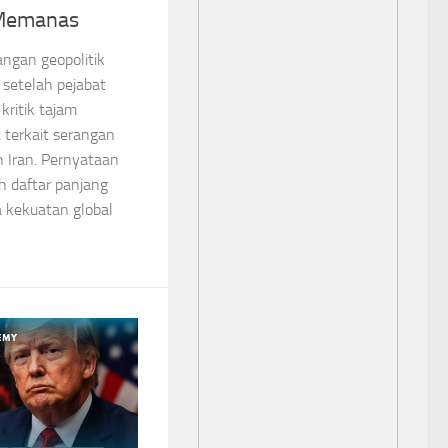
 Memanas
ngan geopolitik
 setelah pejabat
kritik tajam
 terkait serangan
 Iran. Pernyataan
 daftar panjang
ra kekuatan global