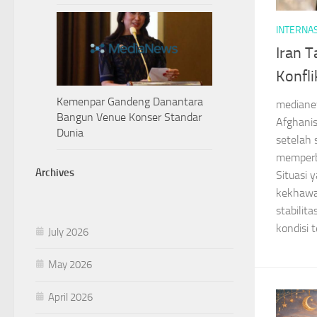
INTERNA
Iran 
Konfli
Kemenpar Gandeng Danantara
mediane
Bangun Venue Konser Standar
Afghani
Dunia
setelah 
memperb
Archives
Situasi
kekhawat
stabilit
kondisi t
July 2026
May 2026
April 2026