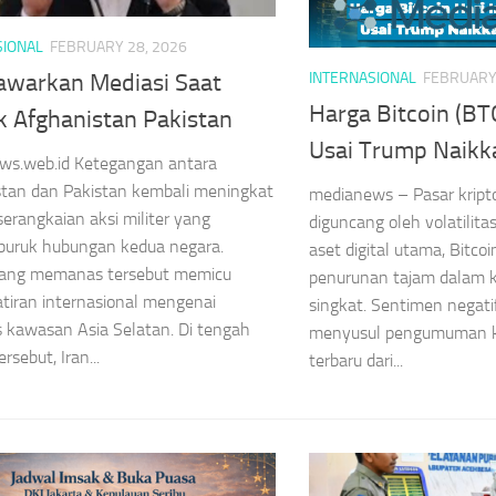
SIONAL
FEBRUARY 28, 2026
INTERNASIONAL
FEBRUARY 
Tawarkan Mediasi Saat
Harga Bitcoin (BT
k Afghanistan Pakistan
Usai Trump Naikka
ws.web.id Ketegangan antara
stan dan Pakistan kembali meningkat
medianews – Pasar kripto
serangkaian aksi militer yang
diguncang oleh volatilita
uruk hubungan kedua negara.
aset digital utama, Bitco
 yang memanas tersebut memicu
penurunan tajam dalam 
iran internasional mengenai
singkat. Sentimen negati
as kawasan Asia Selatan. Di tengah
menyusul pengumuman k
ersebut, Iran...
terbaru dari...