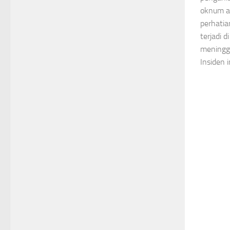
oknum a
perhatian
terjadi 
meningga
Insiden 