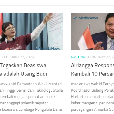
L
FEBRUARY 22, 2026
NASIONAL
FEBRUARY 22, 
a Tegaskan Beasiswa
Airlangga Respons
a adalah Utang Budi
Kembali 10 Perse
ws.web.id Pernyataan Wakil Menteri
medianews.web.id Perny
an Tinggi, Sains, dan Teknologi, Stella
Koordinator Bidang Pere
, kembali menjadi perhatian publik
Hartarto, menjadi sorota
menanggapi polemik seputar
kabar mengenai perubahan
a beasiswa Lembaga Pengelola Dana
perdagangan Amerika Seri