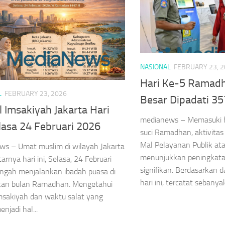
NASIONAL
FEBRUARY 23, 
Hari Ke-5 Ramad
L
FEBRUARY 23, 2026
Besar Dipadati 3
 Imsakiyah Jakarta Hari
medianews – Memasuki ha
elasa 24 Februari 2026
suci Ramadhan, aktivitas
Mal Pelayanan Publik at
ws – Umat muslim di wilayah Jakarta
menunjukkan peningkata
arnya hari ini, Selasa, 24 Februari
signifikan. Berdasarkan 
ngah menjalankan ibadah puasa di
hari ini, tercatat sebanya
kan bulan Ramadhan. Mengetahui
msakiyah dan waktu salat yang
njadi hal...