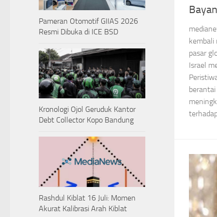
Bayan
Pameran Otomotif GIIAS 2026
medianew
Resmi Dibuka di ICE BSD
kembali 
pasar gl
Israel m
Peristiw
berantai
meningk
Kronologi Ojol Geruduk Kantor
terhadap.
Debt Collector Kopo Bandung
Rashdul Kiblat 16 Juli: Momen
Akurat Kalibrasi Arah Kiblat