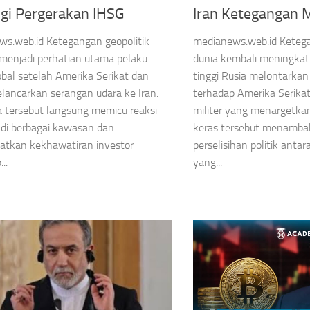
gi Pergerakan IHSG
Iran Ketegangan
s.web.id Ketegangan geopolitik
medianews.web.id Ketega
menjadi perhatian utama pelaku
dunia kembali meningkat
obal setelah Amerika Serikat dan
tinggi Rusia melontarkan 
elancarkan serangan udara ke Iran.
terhadap Amerika Serikat
a tersebut langsung memicu reaksi
militer yang menargetkan
 di berbagai kawasan dan
keras tersebut menambah
atkan kekhawatiran investor
perselisihan politik anta
..
yang...