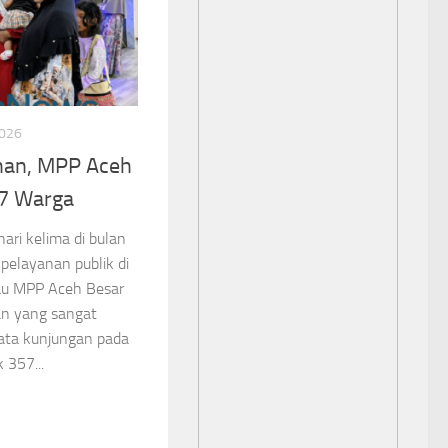
2026
han, MPP Aceh
57 Warga
ri kelima di bulan
 pelayanan publik di
au MPP Aceh Besar
n yang sangat
data kunjungan pada
k 357...