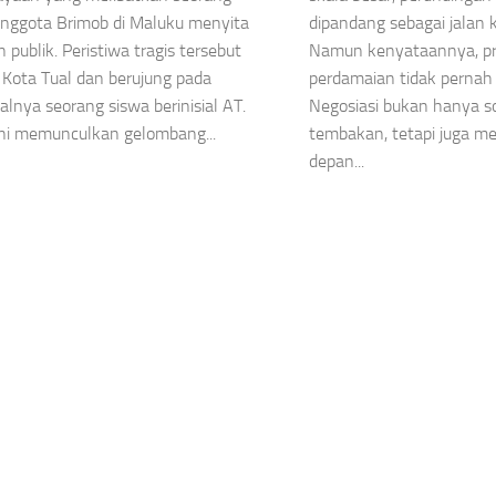
nggota Brimob di Maluku menyita
dipandang sebagai jalan ke
 publik. Peristiwa tragis tersebut
Namun kenyataannya, pr
di Kota Tual dan berujung pada
perdamaian tidak pernah
lnya seorang siswa berinisial AT.
Negosiasi bukan hanya 
ini memunculkan gelombang...
tembakan, tetapi juga 
depan...