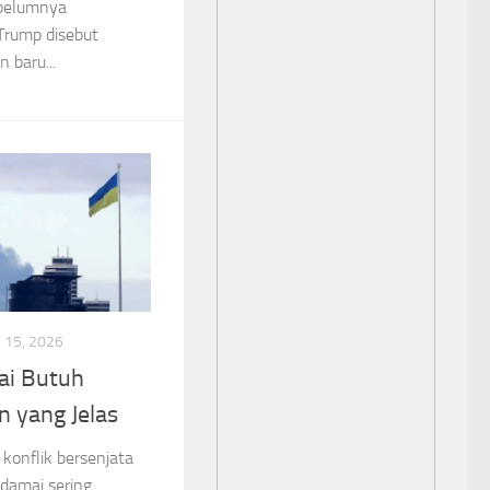
ebelumnya
Trump disebut
baru...
15, 2026
ai Butuh
 yang Jelas
konflik bersenjata
 damai sering