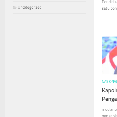
Pendidik
Uncategorized
satu pen
NASIONA
Kapol
Penga
mediane
pengani