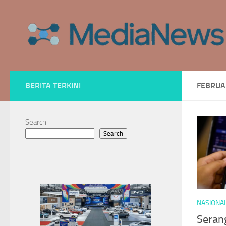
Skip to content
BERITA TERKINI
FEBRUA
Search
Search
NASIONA
Serang