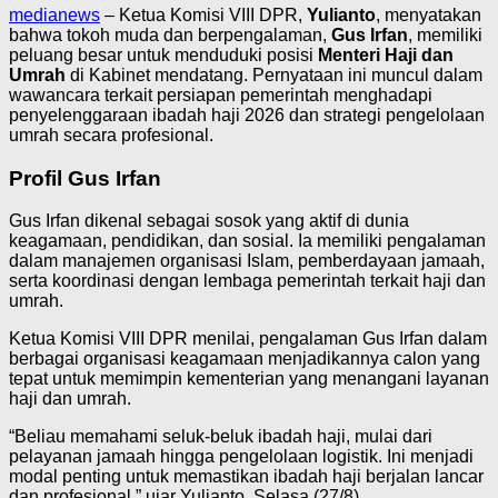
medianews
– Ketua Komisi VIII DPR,
Yulianto
, menyatakan
bahwa tokoh muda dan berpengalaman,
Gus Irfan
, memiliki
peluang besar untuk menduduki posisi
Menteri Haji dan
Umrah
di Kabinet mendatang. Pernyataan ini muncul dalam
wawancara terkait persiapan pemerintah menghadapi
penyelenggaraan ibadah haji 2026 dan strategi pengelolaan
umrah secara profesional.
Profil Gus Irfan
Gus Irfan dikenal sebagai sosok yang aktif di dunia
keagamaan, pendidikan, dan sosial. Ia memiliki pengalaman
dalam manajemen organisasi Islam, pemberdayaan jamaah,
serta koordinasi dengan lembaga pemerintah terkait haji dan
umrah.
Ketua Komisi VIII DPR menilai, pengalaman Gus Irfan dalam
berbagai organisasi keagamaan menjadikannya calon yang
tepat untuk memimpin kementerian yang menangani layanan
haji dan umrah.
“Beliau memahami seluk-beluk ibadah haji, mulai dari
pelayanan jamaah hingga pengelolaan logistik. Ini menjadi
modal penting untuk memastikan ibadah haji berjalan lancar
dan profesional,” ujar Yulianto, Selasa (27/8).