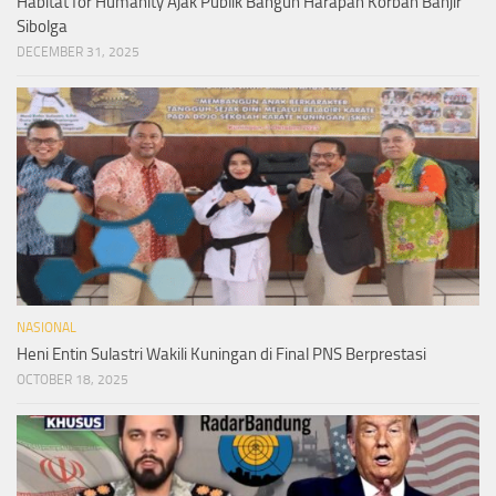
Habitat for Humanity Ajak Publik Bangun Harapan Korban Banjir
Sibolga
DECEMBER 31, 2025
NASIONAL
Heni Entin Sulastri Wakili Kuningan di Final PNS Berprestasi
OCTOBER 18, 2025