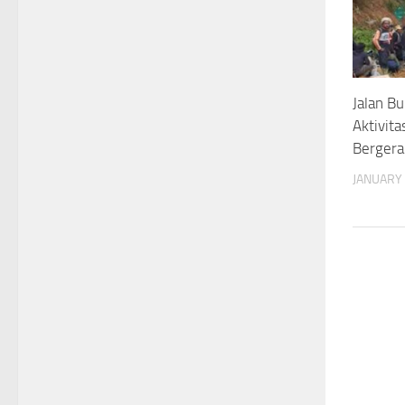
Jalan B
Aktivit
Bergera
JANUARY 