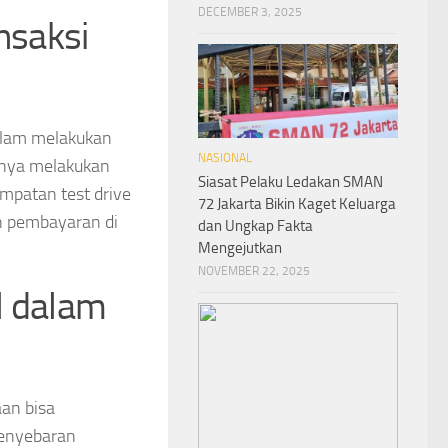
DECEMBER 3, 2025
nsaksi
dalam melakukan
NASIONAL
iknya melakukan
Siasat Pelaku Ledakan SMAN
patan test drive
72 Jakarta Bikin Kaget Keluarga
n pembayaran di
dan Ungkap Fakta
Mengejutkan
NOVEMBER 22, 2025
l dalam
aan bisa
penyebaran