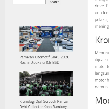
Search
drive. 
untuk m
pelaku 
meningg
Kro
Menurut
Pameran Otomotif GIIAS 2026
dijual 
Resmi Dibuka di ICE BSD
motor t
langsun
motor h
namun t
Mod
Kronologi Ojol Geruduk Kantor
Debt Collector Kopo Bandung