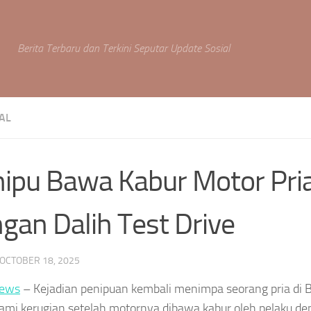
Berita Terbaru dan Terkini Seputar Update Sosial
AL
ipu Bawa Kabur Motor Pri
gan Dalih Test Drive
OCTOBER 18, 2025
ews
– Kejadian penipuan kembali menimpa seorang pria di 
mi kerugian setelah motornya dibawa kabur oleh pelaku de