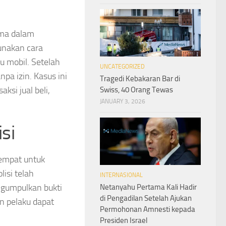
ama dalam
gunakan cara
u mobil. Setelah
UNCATEGORIZED
a izin. Kasus ini
Tragedi Kebakaran Bar di
si jual beli,
Swiss, 40 Orang Tewas
JANUARY 3, 2026
si
tempat untuk
isi telah
INTERNASIONAL
gumpulkan bukti
Netanyahu Pertama Kali Hadir
di Pengadilan Setelah Ajukan
n pelaku dapat
Permohonan Amnesti kepada
Presiden Israel