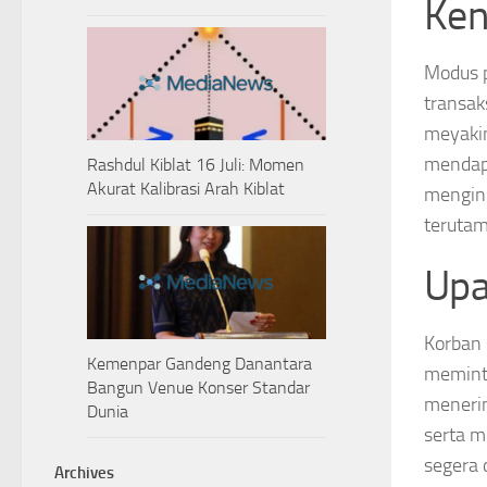
Ken
Modus p
transak
meyakin
mendapa
Rashdul Kiblat 16 Juli: Momen
Akurat Kalibrasi Arah Kiblat
menging
terutam
Upa
Korban 
Kemenpar Gandeng Danantara
meminta
Bangun Venue Konser Standar
menerim
Dunia
serta m
segera 
Archives