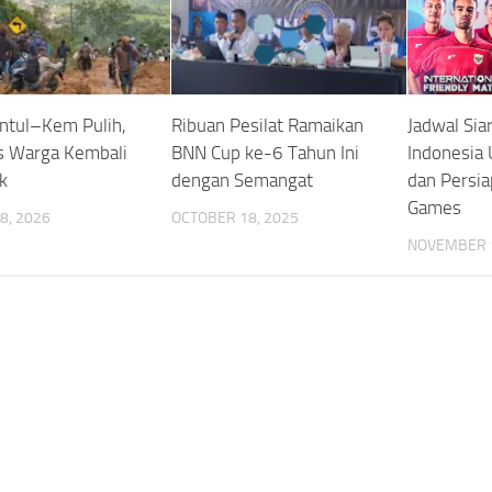
untul–Kem Pulih,
Ribuan Pesilat Ramaikan
Jadwal Sia
as Warga Kembali
BNN Cup ke-6 Tahun Ini
Indonesia 
k
dengan Semangat
dan Persi
Games
8, 2026
OCTOBER 18, 2025
NOVEMBER 1