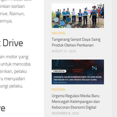
kinkan korban
rive. Namun,
annya,
NASIONAL
 Drive
Tangerang Genjot Daya Saing
Produk Olahan Perikanan
AUGUST 27, 2025
lan motor yang
in untuk mencoba
zinkan, pelaku
aru menyadari
ngi pelaku,
NASIONAL
Urgensi Regulasi Media Baru:
Mencegah Ketimpangan dan
ve
Kebocoran Ekonomi Digital
NOVEMBER 8, 2025