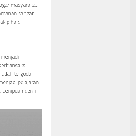
g agar masyarakat
eamanan sangat
ak pihak.
 menjadi
bertransaksi.
 mudah tergoda
menjadi pelajaran
u penipuan demi