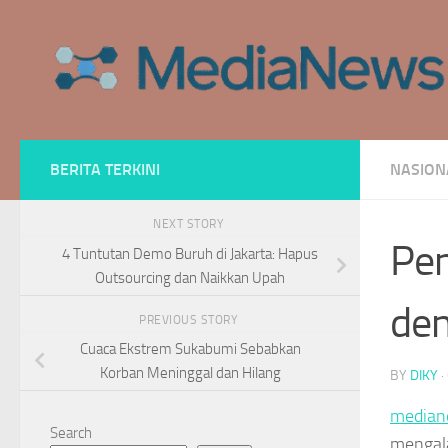
Skip to content
BERITA TERKINI
NASION
NEXT STORY
Pen
4 Tuntutan Demo Buruh di Jakarta: Hapus
Outsourcing dan Naikkan Upah
den
PREVIOUS STORY
Cuaca Ekstrem Sukabumi Sebabkan
Korban Meninggal dan Hilang
BY
DIKY
·
median
Search
mengala